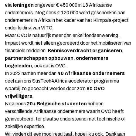
via leningen
ongeveer € 450 000 in 13 Afrikaanse
ondernemers. Nog eens € 120 000 werd geschonken aan
ondernemers in Afrika in het kader van het Klimpala-project
onder leiding van VITO.
Maar OVO is natuurlijk meer dan enkel fondsenwerving.
Impact wordt niet alleen gecreëerd door het mobiliseren van
financiële middelen.
Kennisoverdracht organiseren,
partnerschappen opbouwen, ondernemers
begeleiden
, ook dat is OVO.
In 2022 namen meer dan
40 Afrikaanse ondernemers
deel aan ons SusTech4Africa accelerator programma
waarbij ze gecoacht werden door zo'n
80 OVO
vrijwilligers
.
Nog eens
20+ Belgische studenten
hebben
verschillende Afrikaanse ondernemers waarin OVO heeft
geïnvesteerd, ter plaatse ondersteund met technische of
zakelijke expertise.
Wij vinden dit een mooi resultaat, hopelijk u ook. Dank aan