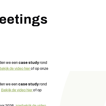
eetings
den we een
case study
rond
Bekijk de video hier
of op onze
den we een
case study
rond
.
Bekij
k
de video hier
of op
oor 2026.
Herbekijk de video