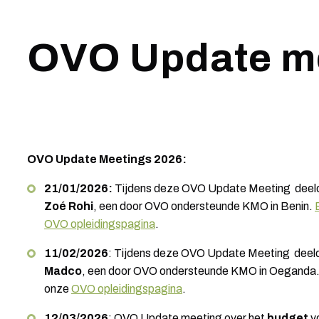
OVO Update m
OVO Update Meetings 2026:
21/01/2026:
Tijdens deze OVO Update Meeting deel
Zoé Rohi
, een door OVO ondersteunde KMO in Benin.
OVO opleidingspagina
.
11/02/2026
: Tijdens deze OVO Update Meeting deel
Madco
, een door OVO ondersteunde KMO in Oeganda
onze
OVO opleidingspagina
.
12/03/2026
: OVO Update meeting over het
budget
v