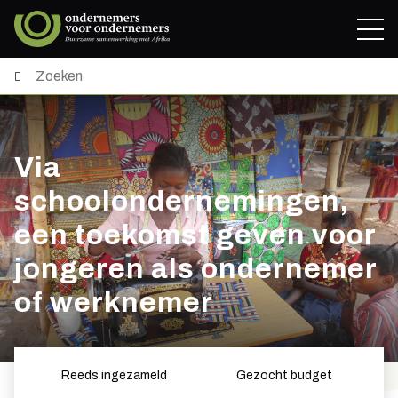
Via
schoolondernemingen,
een toekomst geven voor
jongeren als ondernemer
of werknemer
Reeds ingezameld
Gezocht budget