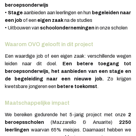
beroepsonderwijs
•
Stage
aanbieden aan leerlingen en hun
begeleiden naar
een job
of een
eigen zaak
na de studies
• Uitbouwen van
schoolondernemingen
in onze scholen
Waarom OVO gelooft in dit project
Een waardige job of een eigen zaak: verschillende wegen
leiden naar dit doel.
Een betere toegang tot
beroepsonderwijs, het aanbieden van een stage en
de begeleiding naar een nieuwe job.
Zo krijgen
kwetsbare jongeren een
betere toekomst
.
Maatschappelijke impact
We bereiken gedurende het 5-jarig project met onze
2
beroepsscholen
(Mazzarello & Anuarite)
2250
leerlingen
waarvan 65% meisjes. Daarnaast hebben we