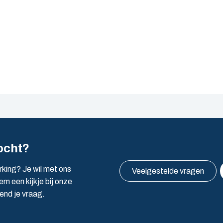
ocht?
rking? Je wil met ons
Veelgestelde vragen
m een kijkje bij onze
vend je vraag.