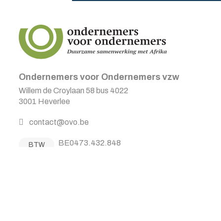
Ondernemers voor Ondernemers vzw
Willem de Croylaan 58 bus 4022
3001 Heverlee
contact@ovo.be
BE0473.432.848
BTW
BE12 2300 0606 0092
Reknr