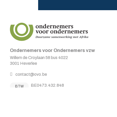
Ondernemers voor Ondernemers vzw
Willem de Croylaan 58 bus 4022
3001 Heverlee
contact@ovo.be
BE0473.432.848
BTW
BE12 2300 0606 0092
Reknr