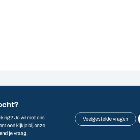
ocht?
rking? Je wil met ons
Veelgestelde vragen
m een kijkje bij onze
vend je vraag.