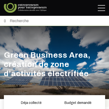
Green Business Area,
création de zone
d’activités électrifiée
Déja collecté
Budget demandé