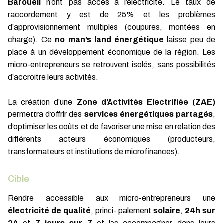
Barouéli
n’ont pas accès à l’électricité. Le taux de
raccordement y est de 25% et les problèmes
d’approvisionnement multiples (coupures, montées en
charge). Ce
no man’s land énergétique
laisse peu de
place à un développement économique de la région. Les
micro-entrepreneurs se retrouvent isolés, sans possibilités
d’accroitre leurs activités.
La création d’une
Zone d’Activités Electrifiée (ZAE)
permettra d’offrir des
services énergétiques partagés
,
d’optimiser les coûts et de favoriser une mise en relation des
différents acteurs économiques (producteurs,
transformateurs et institutions de microfinances).
Cible
Rendre accessible aux micro-entrepreneurs une
électricité de qualité
, princi- palement
solaire
,
24h sur
24
et
7 jours sur 7
et les accompagner dans leurs