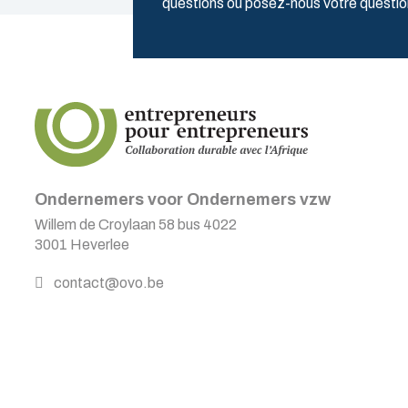
questions ou posez-nous votre quest
Ondernemers voor Ondernemers vzw
Willem de Croylaan 58 bus 4022
3001 Heverlee
contact@ovo.be
BE0473.432.848
TVA
BE12 2300 0606 0092
N° Compte