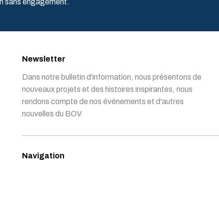
ion sans engagement.
Newsletter
Dans notre bulletin d'information, nous présentons de
nouveaux projets et des histoires inspirantes, nous
rendons compte de nos événements et d'autres
nouvelles du BOV.
Navigation
Portefeuille
A propos d’OVO
Soutenez OVO
Nouvelles
Participez
Contact