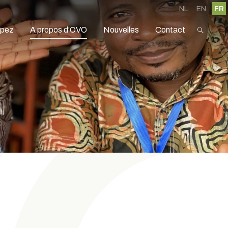
NL
EN
FR
ipez
A propos d’OVO
Nouvelles
Contact